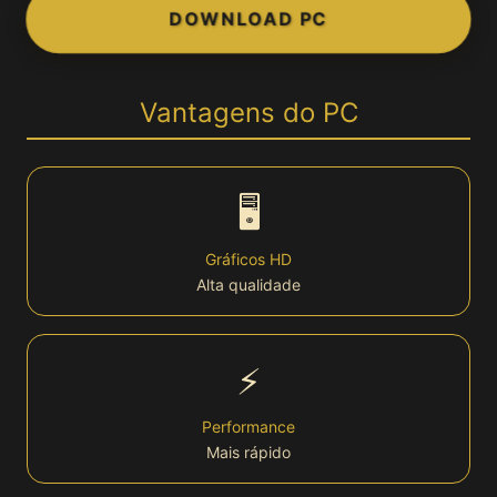
DOWNLOAD PC
👤 Conta
Login
Vantagens do PC
Cadastro
🖥️
Bônus
Gráficos HD
Alta qualidade
VIP
Lottery
⚡
🏆 Plataforma
Performance
Mais rápido
Plataforma