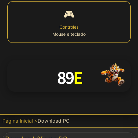
🎮
Bet
Controles
Mouse e teclado
Win
APP
📱 Download
APK
Download
Página Inicial
Download PC
Baixar