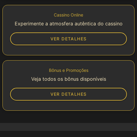
Cassino Online
Experimente a atmosfera autêntica do cassino
VER DETALHES
Bônus e Promoções
Veja todos os bônus disponíveis
VER DETALHES