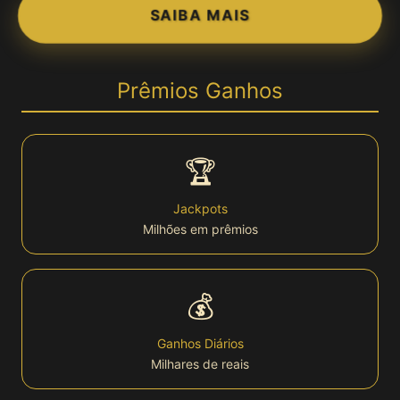
SAIBA MAIS
👤 Conta
Login
Prêmios Ganhos
Cadastro
🏆
Bônus
Jackpots
Milhões em prêmios
VIP
Lottery
💰
🏆 Plataforma
Ganhos Diários
Milhares de reais
Plataforma