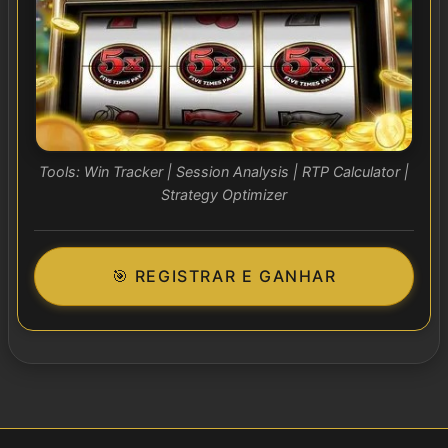
Tools: Win Tracker | Session Analysis | RTP Calculator |
Strategy Optimizer
🎯 REGISTRAR E GANHAR