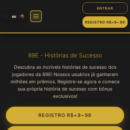
ENTRAR
REGISTRO R$+9~99
🎰 Jogos
Slot
89E - Histórias de Sucesso
Descubra as incríveis histórias de sucesso dos
Cassino
jogadores da 89E! Nossos usuários já ganharam
milhões em prêmios. Registre-se agora e comece
Fortune
sua própria história de sucesso com bônus
exclusivos!
Jogos
REGISTRO R$+9~99
Game