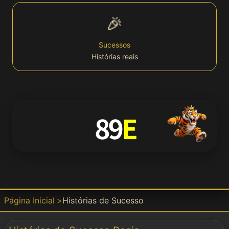
🎉
Bet
Sucessos
Histórias reais
Win
APP
📱 Download
APK
Download
Página Inicial
Histórias de Sucesso
Baixar