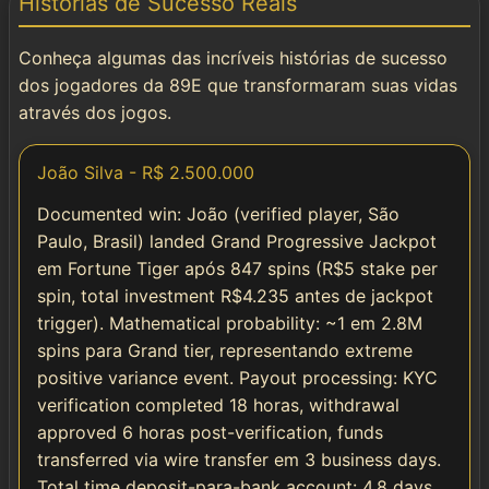
Histórias de Sucesso Reais
Instalar
Conheça algumas das incríveis histórias de sucesso
🌐 Social & Contato
dos jogadores da 89E que transformaram suas vidas
através dos jogos.
📱 Telegram
João Silva - R$ 2.500.000
📘 Facebook
Documented win: João (verified player, São
Paulo, Brasil) landed Grand Progressive Jackpot
em Fortune Tiger após 847 spins (R$5 stake per
spin, total investment R$4.235 antes de jackpot
trigger). Mathematical probability: ~1 em 2.8M
spins para Grand tier, representando extreme
positive variance event. Payout processing: KYC
verification completed 18 horas, withdrawal
approved 6 horas post-verification, funds
transferred via wire transfer em 3 business days.
Total time deposit-para-bank account: 4.8 days,