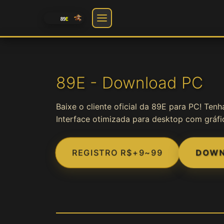
🎰 Jogos
Slot
89E - Download PC
Baixe o cliente oficial da 89E para PC! Te
Cassino
Interface otimizada para desktop com gráfi
Fortune
REGISTRO R$+9~99
DOWN
Jogos
Game