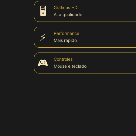
Gráficos HD
🖥️
🏆 Plataforma
Alta qualidade
Plataforma
Performance
⚡
Mais rápido
Bet
Controles
🎮
Mouse e teclado
Win
APP