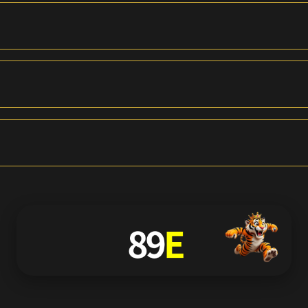
🌐 Social & Contato
📱 Telegram
📘 Facebook