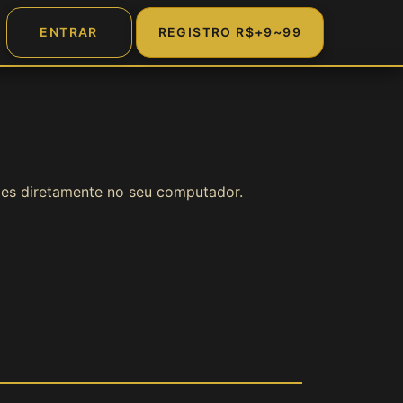
ENTRAR
REGISTRO R$+9~99
👤 Conta
Login
ades diretamente no seu computador.
Cadastro
Bônus
VIP
Lottery