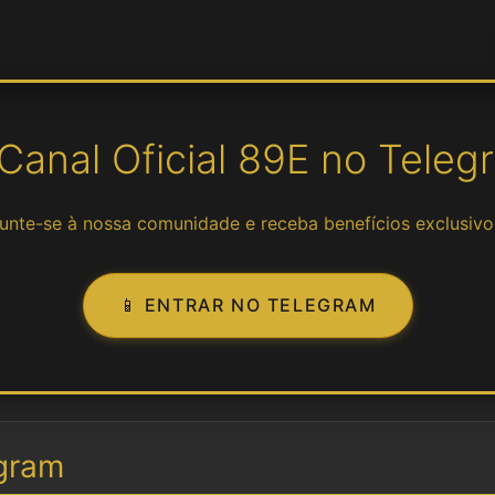
 Canal Oficial 89E no Teleg
unte-se à nossa comunidade e receba benefícios exclusivo
📱 ENTRAR NO TELEGRAM
egram