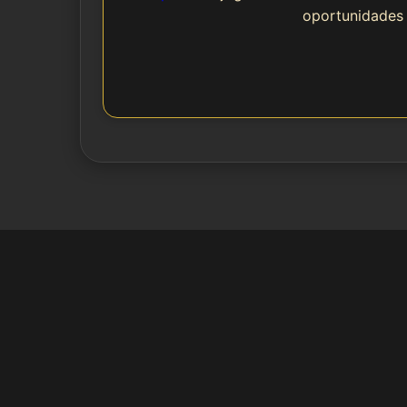
oportunidades 