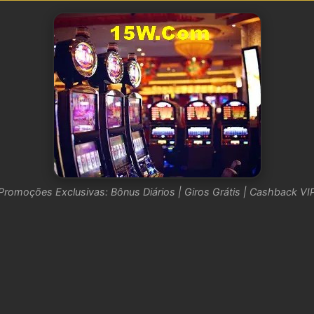
Promoções Exclusivas: Bônus Diários | Giros Grátis | Cashback VI
🌐 Social & Contato
📱 Telegram
📘 Facebook