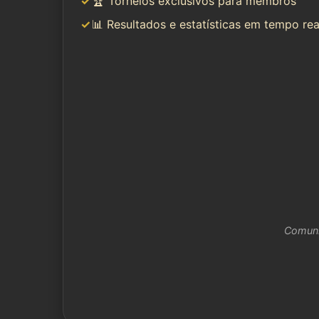
🏆 Torneios exclusivos para membros
📊 Resultados e estatísticas em tempo rea
Comuni