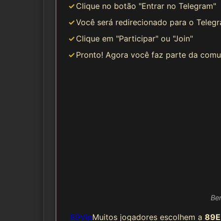
Clique no botão "Entrar no Telegram"
Você será redirecionado para o Teleg
Clique em "Participar" ou "Join"
Pronto! Agora você faz parte da com
Ben
89Vip
Muitos jogadores escolhem a
89E