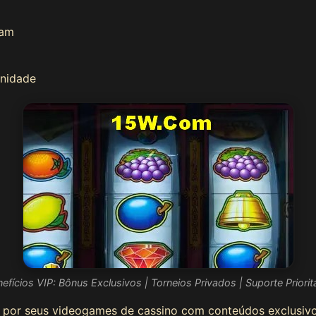
ram
unidade
efícios VIP: Bônus Exclusivos | Torneios Privados | Suporte Priorit
por seus videogames de cassino com conteúdos exclusivo