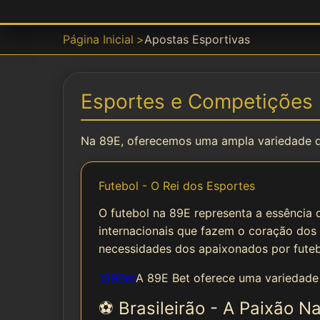
Página Inicial
Apostas Esportivas
Esportes e Competições
Na 89E, oferecemos uma ampla variedade de
Futebol - O Rei dos Esportes
O futebol na 89E representa a essência
internacionais que fazem o coração dos 
necessidades dos apaixonados por futeb
199Bet
A 89E Bet oferece uma variedade 
⚽ Brasileirão - A Paixão N