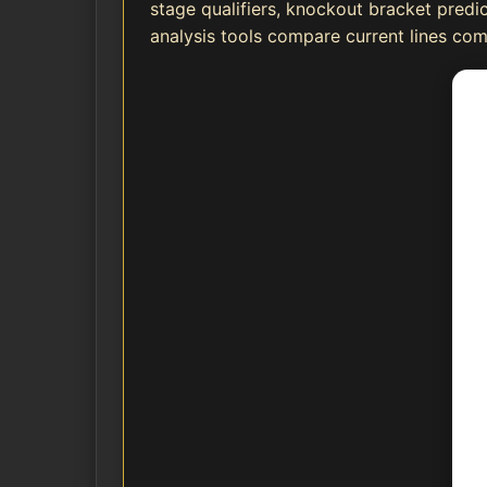
stage qualifiers, knockout bracket predi
analysis tools compare current lines com