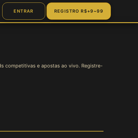
ENTRAR
REGISTRO R$+9~99
👤 Conta
Login
 competitivas e apostas ao vivo. Registre-
Cadastro
Bônus
VIP
Lottery