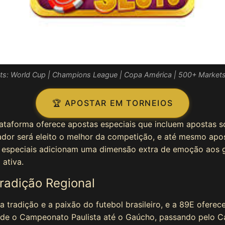
s: World Cup | Champions League | Copa América | 500+ Market
🏆 APOSTAR EM TORNEIOS
ataforma oferece apostas especiais que incluem apostas so
ogador será eleito o melhor da competição, e até mesmo apo
 especiais adicionam uma dimensão extra de emoção aos g
 ativa.
radição Regional
tradição e a paixão do futebol brasileiro, e a 89E oferec
de o Campeonato Paulista até o Gaúcho, passando pelo Ca