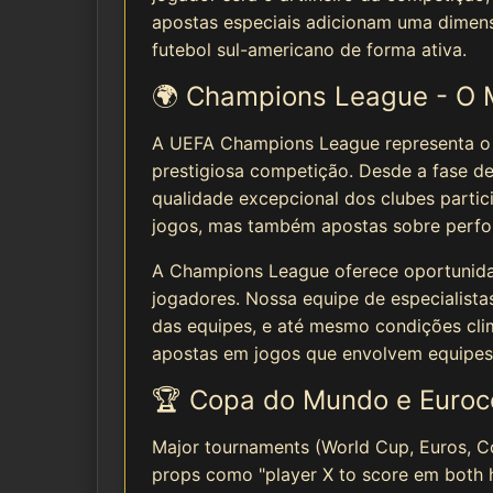
apostas especiais adicionam uma dimens
futebol sul-americano de forma ativa.
🌍 Champions League - O 
A UEFA Champions League representa o m
prestigiosa competição. Desde a fase d
qualidade excepcional dos clubes partic
jogos, mas também apostas sobre perfor
A Champions League oferece oportunidad
jogadores. Nossa equipe de especialista
das equipes, e até mesmo condições clim
apostas em jogos que envolvem equipes d
🏆 Copa do Mundo e Euroc
Major tournaments (World Cup, Euros, C
props como "player X to score em both ha