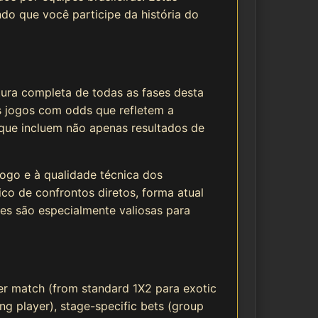
do que você participe da história do
ura completa de todas as fases desta
s jogos com odds que refletem a
 que incluem não apenas resultados de
ogo e à qualidade técnica dos
co de confrontos diretos, forma atual
ses são especialmente valiosas para
r match (from standard 1X2 para exotic
ng player), stage-specific bets (group