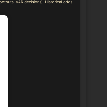
ootouts, VAR decisions). Historical odds